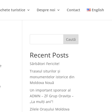
chete turistice
Despre noi
Contact
English
Caută
Recent Posts
Sărbători Fericite!
e
Traseul siturilor și
monumentelor istorice din
Moldova Nouă
e
Un important sponsor al
ADMN – ZF Grup Oravița –
„La mulți ani”!
Zilele Orașului Moldova