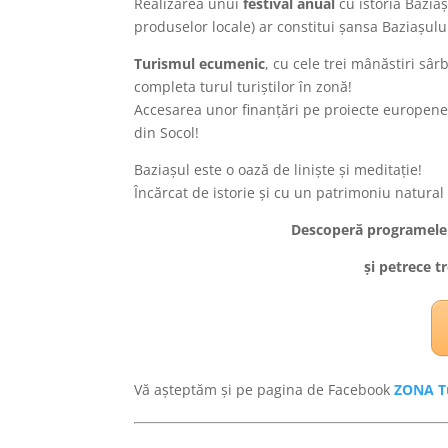
Realizarea unui
festival anual
cu istoria Baziaș
produselor locale) ar constitui șansa Baziașului
Turismul ecumenic
, cu cele trei mânăstiri sâ
completa turul turiștilor în zonă!
Accesarea unor finanțări pe proiecte europen
din Socol!
Baziașul este o oază de liniște și meditație!
Încărcat de istorie și cu un patrimoniu natura
Descoperă programele 
și petrece t
Vă așteptăm și pe pagina de Facebook
ZONA Tu