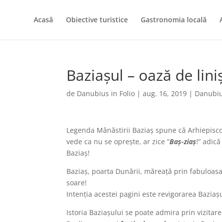
Acasă
Obiective turistice
Gastronomia locală
Baziașul – oază de lini
de
Danubius in Folio
|
aug. 16, 2019
|
Danubius
Legenda Mânăstirii Baziaș spune că Arhiepiscop
vede ca nu se oprește, ar zice ”
Baș-ziaș
!” adică
Baziaș!
Baziaș, poarta Dunării, măreață prin fabuloasa
soare!
Intenția acestei pagini este revigorarea Baziaș
Istoria Baziașului se poate admira prin vizitar