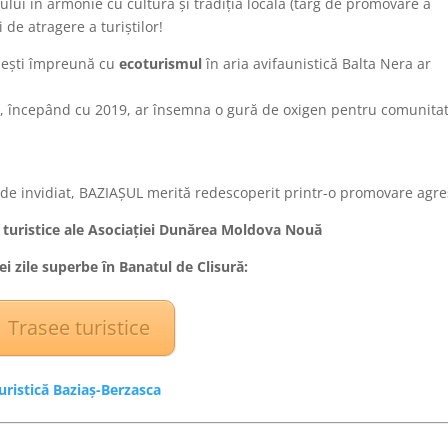
ului în armonie cu cultura și tradiția locală (târg de promovare a
 de atragere a turiștilor!
rbești împreună cu
ecoturismul
în aria avifaunistică Balta Nera ar
e, începând cu 2019, ar însemna o gură de oxigen pentru comunita
l de invidiat, BAZIAȘUL merită redescoperit printr-o promovare agre
turistice ale Asociației Dunărea Moldova Nouă
rei zile superbe în Banatul de Clisură:
Trasee turistice
ristică Baziaș-Berzasca