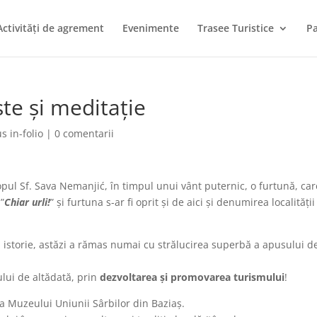
Activități de agrement
Evenimente
Trasee Turistice
Pa
ște și meditație
 in-folio
|
0 comentarii
ul Sf. Sava Nemanjić, în timpul unui vânt puternic, o furtună, car
 ”
Chiar urli!
” și furtuna s-ar fi oprit și de aici și denumirea localității
 istorie, astăzi a rămas numai cu strălucirea superbă a apusului d
ului de altădată, prin
dezvoltarea și promovarea turismului
!
ea Muzeului Uniunii Sârbilor din Baziaș.