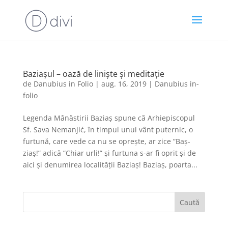
Baziașul – oază de liniște și meditație
de
Danubius in Folio
|
aug. 16, 2019
|
Danubius in-
folio
Legenda Mânăstirii Baziaș spune că Arhiepiscopul
Sf. Sava Nemanjić, în timpul unui vânt puternic, o
furtună, care vede ca nu se oprește, ar zice ”Baș-
ziaș!” adică ”Chiar urli!” și furtuna s-ar fi oprit și de
aici și denumirea localității Baziaș! Baziaș, poarta...
Caută