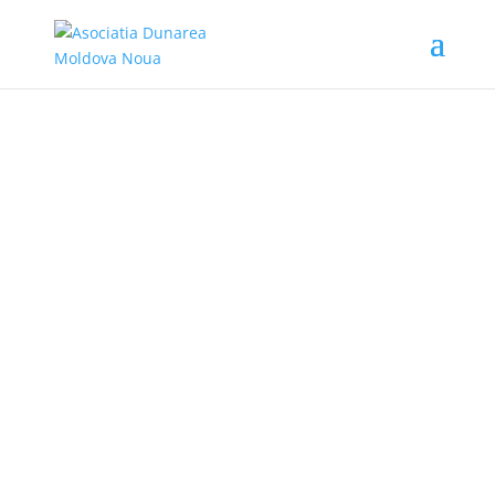
TRASEUL TURISTIC
MOLDOVA NOUĂ
- SUSCA - DIVICI
- BAZIAȘ -