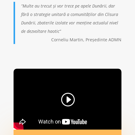
”Multe au trecut și vor trece pe apele Dunării, dar
fără o strategie unitară a comunităților din Clisura
Dunării, zbaterile izolate vor menține actualul nivel
de dezvoltare haotic”
Corneliu Martin, Președinte ADMN