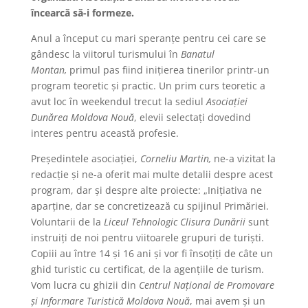
încearcă să-i formeze.
Anul a început cu mari speranţe pentru cei care se
gândesc la viitorul turismului în
Banatul
Montan,
primul pas fiind iniţierea tinerilor printr-un
program teoretic şi practic. Un prim curs teoretic a
avut loc în weekendul trecut la sediul
Asociaţiei
Dunărea Moldova Nouă
, elevii selectaţi dovedind
interes pentru această profesie.
Preşedintele asociaţiei,
Corneliu Martin,
ne-a vizitat la
redacţie şi ne-a oferit mai multe detalii despre acest
program, dar şi despre alte proiecte: „Iniţiativa ne
aparţine, dar se concretizează cu spijinul Primăriei.
Voluntarii de la
Liceul Tehnologic Clisura Dunării
sunt
instruiţi de noi pentru viitoarele grupuri de turişti.
Copiii au între 14 şi 16 ani şi vor fi însoţiţi de câte un
ghid turistic cu certificat, de la agenţiile de turism.
Vom lucra cu ghizii din
Centrul Naţional de Promovare
şi Informare Turistică Moldova Nouă
, mai avem şi un