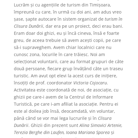
Lucrăm şi cu agenţiile de turism din Timişoara,
împreună cu care, în urmă cu doi ani, am adus vreo
şase, şapte autocare în sistem organizat de
turism în
Clisura Dunării
, dar era pe un proiect, deci erau bani.
Eram doar doi ghizi, eu şi încă cineva, însă e foarte
greu, de aceea trebuie să avem aceşti copii, pe care
să-i supraveghem. Avem chiar localnici care nu
cunosc zona, locurile în care trăiesc. Noi am
selecţionat voluntarii, care au format grupuri de câte
două persoane, fiecare grup învăţând câte un traseu
turistic. Am avut opt elevi la acest curs de iniţiere,
însoţiţi de prof. coordonator
Victoria Cojocaru
.
Activitatea este coordonată de noi, de asociaţie, cu
ghizii pe care-i avem de la Centrul de Informare
Turistică, pe care i-am afiliat la asociaţie. Pentru ei
este al doilea job însă, deocamdată, vin voluntar,
până când se vor mai lega lucrurile şi în
Clisura
Dunării
. Ghizii din prezent sunt
Alina Simovici Artenie,
Terezia Berghe din Laufen, Ioana Mariana Sporea
şi