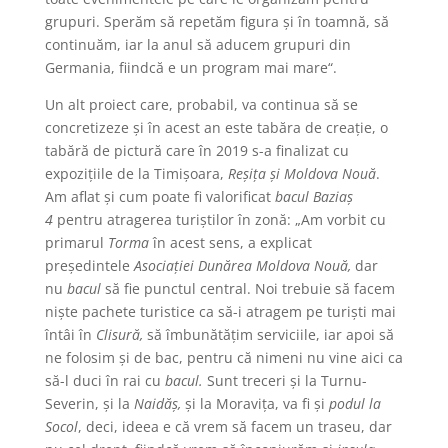
grupuri. Sperăm să repetăm figura şi în toamnă, să
continuăm, iar la anul să aducem grupuri din
Germania, fiindcă e un program mai mare“.
Un alt proiect care, probabil, va continua să se
concretizeze şi în acest an este tabăra de creaţie, o
tabără de pictură care în 2019 s-a finalizat cu
expoziţiile de la Timişoara,
Reşiţa şi Moldova Nouă
.
Am aflat şi cum poate fi valorificat
bacul Baziaş
4
pentru atragerea turiştilor în zonă: „Am vorbit cu
primarul
Torma
în acest sens, a explicat
preşedintele
Asociaţiei Dunărea Moldova Nouă,
dar
nu
bacul
să fie punctul central. Noi trebuie să facem
nişte pachete turistice ca să-i atragem pe turişti mai
întâi în
Clisură,
să îmbunătăţim serviciile, iar apoi să
ne folosim şi de bac, pentru că nimeni nu vine aici ca
să-l duci în rai cu
bacul.
Sunt treceri şi la Turnu-
Severin, şi la
Naidăş,
şi la Moraviţa, va fi şi
podul la
Socol
, deci, ideea e că vrem să facem un traseu, dar