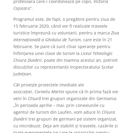
profesoara care-i coordonează pe copii,
Victoria
Cojocaru
“.
Programul este, de fapt, o pregătire pentru ziua de
15 februarie 2020, când vor fi realizate traseele
turistice împreună cu voluntarii, pentru a marca
Ziua
Internaţională a Ghidului de Turism
, care este în 21
februarie. Se pare că sunt chiar speranţe pentru
înfiinţarea unei clase de
turism
la
Liceul Tehnologic
Clisura Dunării
, poate din toamna acestui an, potrivit
discuţiilor cu reprezentanţii Inspectoratului Şcolar
Judeţean.
Cât priveşte proiectele imediate ale
asociaţiei,
Corneliu Martin
spune că în prima fază vor
veni în
Clisură
trei grupuri organizate din Germania:
„În perioada aprilie – mai, prin conexiunile cu
agentul de turism din Laufen, vom aduce în
Clisura
Dunării
trei grupuri de germani pe sistem organizat,
cu microbuze. Deja am stabilit şi traseele, cazările şi
toate evenimentele pe care le organizăm pentru