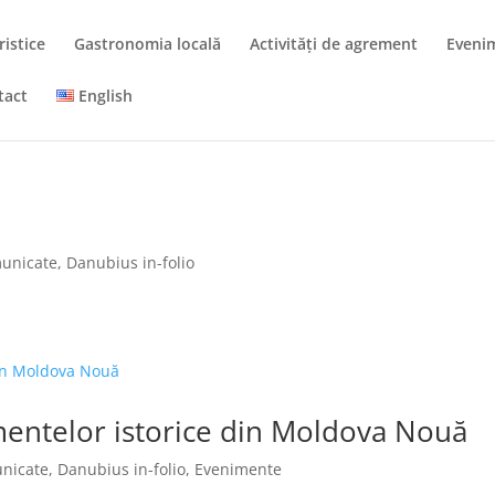
ristice
Gastronomia locală
Activități de agrement
Eveni
tact
English
unicate
,
Danubius in-folio
mentelor istorice din Moldova Nouă
nicate
,
Danubius in-folio
,
Evenimente