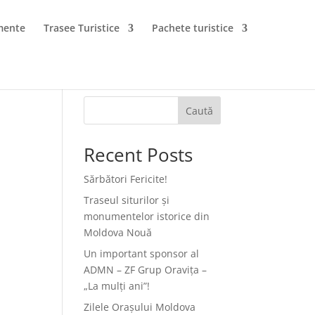
mente
Trasee Turistice
Pachete turistice
Caută
Recent Posts
Sărbători Fericite!
Traseul siturilor și
monumentelor istorice din
Moldova Nouă
Un important sponsor al
ADMN – ZF Grup Oravița –
„La mulți ani”!
Zilele Orașului Moldova