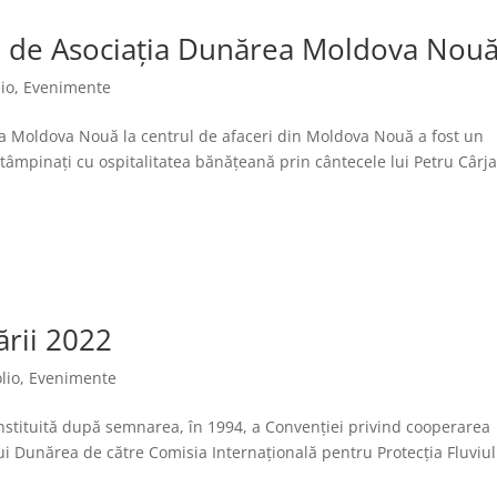
tă de Asociația Dunărea Moldova Nou
io
,
Evenimente
a Moldova Nouă la centrul de afaceri din Moldova Nouă a fost un
întâmpinați cu ospitalitatea bănățeană prin cântecele lui Petru Cârj
ării 2022
lio
,
Evenimente
 instituită după semnarea, în 1994, a Convenţiei privind cooperarea
ului Dunărea de către Comisia Internaţională pentru Protecţia Fluviul