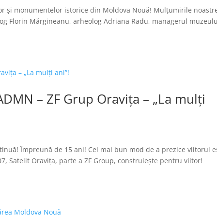
or și monumentelor istorice din Moldova Nouă! Mulțumirile noastr
log Florin Mărgineanu, arheolog Adriana Radu, managerul muzeulu
ADMN – ZF Grup Oravița – „La mulți
tinuă! Împreună de 15 ani! Cel mai bun mod de a prezice viitorul e
007, Satelit Oravița, parte a ZF Group, construiește pentru viitor!