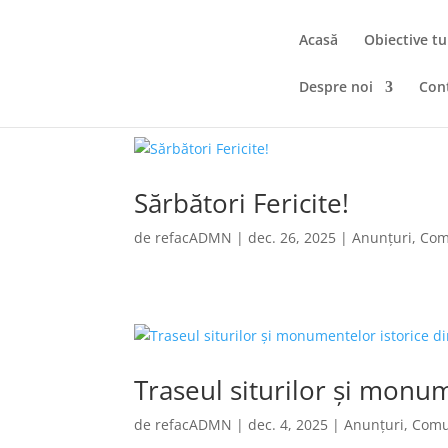
Acasă
Obiective tu
Despre noi
Con
Sărbători Fericite!
de
refacADMN
|
dec. 26, 2025
|
Anunțuri
,
Com
Traseul siturilor și monu
de
refacADMN
|
dec. 4, 2025
|
Anunțuri
,
Comu