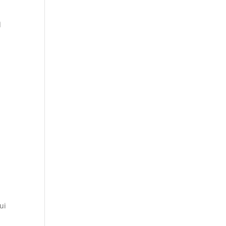
ă
a
ui