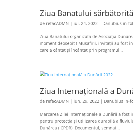
Ziua Banatului sărbători
de
refacADMN
|
iul. 24, 2022
|
Danubius in-fol
Ziua Banatului organizată de Asociația Dunăre
moment deosebit ! Musafirii, invitații au fost 
care a cântat și încântat prin programul...
Ziua Internațională a Dun
de
refacADMN
|
iun. 29, 2022
|
Danubius in-fo
Marcarea Zilei Internaţionale a Dunării a fost
pentru protecţia şi utilizarea durabilă a fluvi
Dunărea (ICPDR). Documentul, semnat...