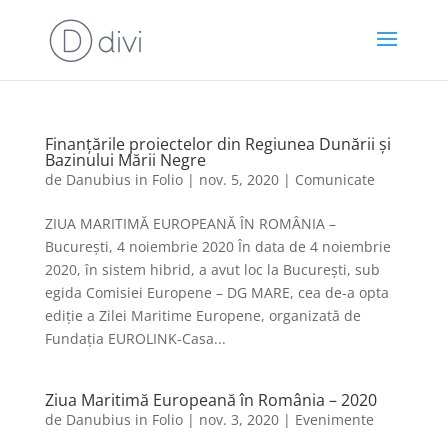
Finanțările proiectelor din Regiunea Dunării și
Bazinului Mării Negre
de
Danubius in Folio
|
nov. 5, 2020
|
Comunicate
ZIUA MARITIMĂ EUROPEANĂ ÎN ROMÂNIA –
București, 4 noiembrie 2020 În data de 4 noiembrie
2020, în sistem hibrid, a avut loc la București, sub
egida Comisiei Europene – DG MARE, cea de-a opta
ediție a Zilei Maritime Europene, organizată de
Fundația EUROLINK-Casa...
Ziua Maritimă Europeană în România – 2020
de
Danubius in Folio
|
nov. 3, 2020
|
Evenimente