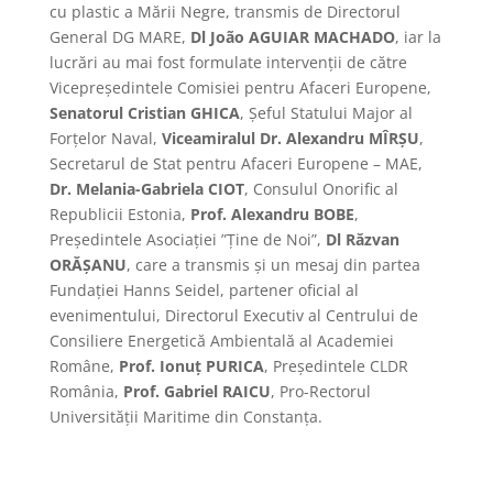
cu plastic a Mării Negre, transmis de Directorul
General DG MARE,
Dl João AGUIAR MACHADO
, iar la
lucrări au mai fost formulate intervenții de către
Vicepreședintele Comisiei pentru Afaceri Europene,
Senatorul Cristian GHICA
, Șeful Statului Major al
Forțelor Naval,
Viceamiralul Dr. Alexandru MÎRȘU
,
Secretarul de Stat pentru Afaceri Europene – MAE,
Dr. Melania-Gabriela CIOT
, Consulul Onorific al
Republicii Estonia,
Prof. Alexandru BOBE
,
Președintele Asociației ”Ține de Noi”,
Dl Răzvan
ORĂȘANU
, care a transmis și un mesaj din partea
Fundației Hanns Seidel, partener oficial al
evenimentului, Directorul Executiv al Centrului de
Consiliere Energetică Ambientală al Academiei
Române,
Prof. Ionuț PURICA
, Președintele CLDR
România,
Prof. Gabriel RAICU
, Pro-Rectorul
Universității Maritime din Constanța.