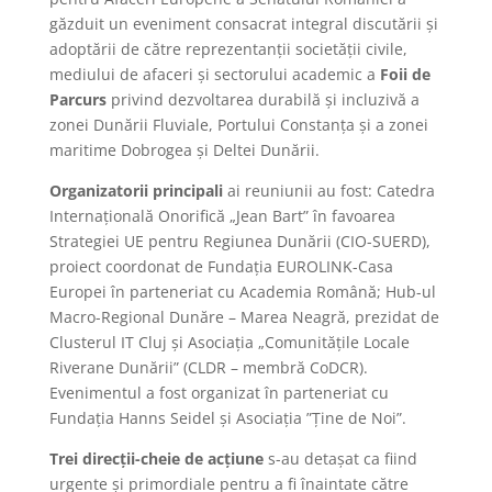
găzduit un eveniment consacrat integral discutării și
adoptării de către reprezentanții societății civile,
mediului de afaceri și sectorului academic a
Foii de
Parcurs
privind dezvoltarea durabilă și incluzivă a
zonei Dunării Fluviale, Portului Constanța și a zonei
maritime Dobrogea și Deltei Dunării.
Organizatorii principali
ai reuniunii au fost: Catedra
Internațională Onorifică „Jean Bart” în favoarea
Strategiei UE pentru Regiunea Dunării (CIO-SUERD),
proiect coordonat de Fundația EUROLINK-Casa
Europei în parteneriat cu Academia Română; Hub-ul
Macro-Regional Dunăre – Marea Neagră, prezidat de
Clusterul IT Cluj și Asociația „Comunitățile Locale
Riverane Dunării” (CLDR – membră CoDCR).
Evenimentul a fost organizat în parteneriat cu
Fundația Hanns Seidel și Asociația ”Ține de Noi”.
Trei direcții-cheie de acțiune
s-au detașat ca fiind
urgente și primordiale pentru a fi înaintate către