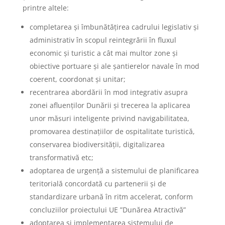
printre altele:
completarea și îmbunătățirea cadrului legislativ și
administrativ în scopul reintegrării în fluxul
economic și turistic a cât mai multor zone și
obiective portuare și ale șantierelor navale în mod
coerent, coordonat și unitar;
recentrarea abordării în mod integrativ asupra
zonei afluenților Dunării și trecerea la aplicarea
unor măsuri inteligente privind navigabilitatea,
promovarea destinațiilor de ospitalitate turistică,
conservarea biodiversității, digitalizarea
transformativă etc;
adoptarea de urgență a sistemului de planificarea
teritorială concordată cu partenerii și de
standardizare urbană în ritm accelerat, conform
concluziilor proiectului UE ”Dunărea Atractivă”
adoptarea și implementarea sistemului de