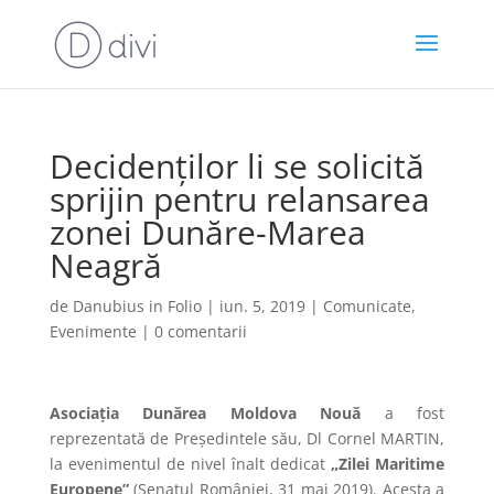
Decidenților li se solicită
sprijin pentru relansarea
zonei Dunăre-Marea
Neagră
de
Danubius in Folio
|
iun. 5, 2019
|
Comunicate
,
Evenimente
|
0 comentarii
Asociația Dunărea Moldova Nouă
a fost
reprezentată de Președintele său, Dl Cornel MARTIN,
la evenimentul de nivel înalt dedicat
„Zilei Maritime
Europene”
(Senatul României, 31 mai 2019). Acesta a