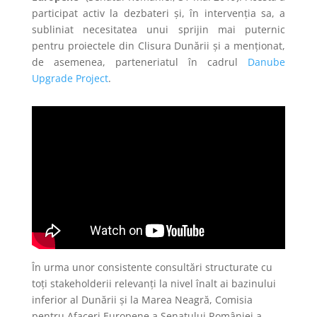
participat activ la dezbateri și, în intervenția sa, a
subliniat necesitatea unui sprijin mai puternic
pentru proiectele din Clisura Dunării și a menționat,
de asemenea, parteneriatul în cadrul
Danube
Upgrade Project
.
În urma unor consistente consultări structurate cu
toți stakeholderii relevanți la nivel înalt ai bazinului
inferior al Dunării și la Marea Neagră, Comisia
pentru Afaceri Europene a Senatului României a