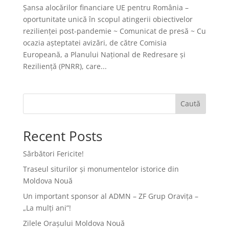
Șansa alocărilor financiare UE pentru România –
oportunitate unică în scopul atingerii obiectivelor
rezilienței post-pandemie ~ Comunicat de presă ~ Cu
ocazia așteptatei avizări, de către Comisia
Europeană, a Planului Național de Redresare și
Reziliență (PNRR), care...
Caută
Recent Posts
Sărbători Fericite!
Traseul siturilor și monumentelor istorice din
Moldova Nouă
Un important sponsor al ADMN – ZF Grup Oravița –
„La mulți ani”!
Zilele Orașului Moldova Nouă