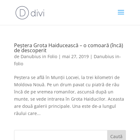
Peștera Grota Haiducească – o comoară (încă)
de descoperit
de
Danubius in Folio
|
mai 27, 2019
|
Danubius in-
folio
Peștera se află în Munții Locvei, la trei kilometri de
Moldova Nouă. Pe un drum pavat cu piatră de râu
încă de pe vremea romanilor, ascunsă după un
munte, se vede intrarea în Grota Haiducilor. Aceasta
are două galerii principale. Una este de-a lungul
râului care...
Caută