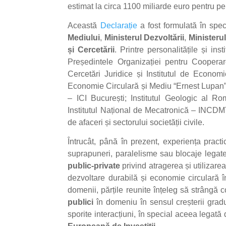
estimat la circa 1100 miliarde euro pentru 
Această
Declarație
a fost formulată în spec
Mediului
,
Ministerul Dezvoltării
,
Ministerul
și Cercetării
. Printre personalitățile și i
Președintele Organizației pentru Cooperar
Cercetări Juridice și Institutul de Econ
Economie Circulară și Mediu “Ernest Lupan” 
– ICI București; Institutul Geologic al Ro
Institutul Național de Mecatronică – INCD
de afaceri și sectorului societății civile.
Întrucât, până în prezent, experiența pract
suprapuneri, paralelisme sau blocaje legat
public-private
privind atragerea și utilizare
dezvoltare durabilă și economie circulară î
domenii, părțile reunite înțeleg să strângă
publici
în domeniu în sensul creșterii gradul
sporite interacțiuni, în special aceea lega