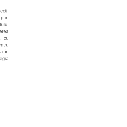
ecții
 prin
ului
cerea
, cu
entru
a în
tegia