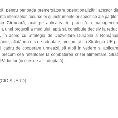
că, pentru perioada premergătoare operaționalizării acestor dir
ța intereselor, resurselor și instrumentelor specifice ale părților
ie Circulară
, axat pe aplicarea în practică a management
, a unei protecții a mediului, aptă să contribuie decisiv la redu
ce, în acord cu Strategia de Dezvoltare Durabilă a României
nie, aflată în curs de adoptare, precum și cu Strategia UE p
 cadru de cooperare urmează să aibă în vedere și aplicare
E, precum cea referitoare la combaterea crizei alimentare, Stra
 Pădurilor (în curs de a fi adoptată).
t” (CIO-SUERD)