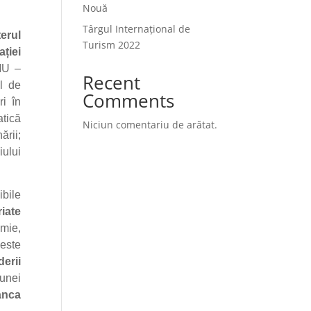
Nouă
Târgul Internațional de
terul
Turism 2022
ției
LMU –
Recent
l de
Comments
ri în
atică
Niciun comentariu de arătat.
ării;
ului
ibile
riate
omie,
ceste
derii
 unei
anca