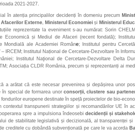
perioada 2021-2027.
ial în atenția principalilor decidenți în domeniu precum
Minis
 Afacerilor Externe
,
Ministerul Economiei
și
Ministerul Educa
nstituțiile reprezentate la eveniment s-au numărat: Sorin CHE
e Economică și Mediul de Afaceri (recent fondată); Institutu
omie Mondială ale Academiei Român
e
; Institutul pentru Cercetă
– IRCEM; Institutul Național de Cercetare-Dezvoltare în Inform
mâniei; Institutul Naţional de Cercetare-Dezvoltare Delta Dun
MTM; Asociația CLDR România, precum și reprezentanți ai medi
ică a arătat că este necesar prevenirea și depășirea unor pos
e în special de formarea unor
consorții, clustere sau partene
a fondurilor europene destinate în speță proiectelor de bio-econ
n contextul transpunerii strategiilor și recomandărilor UE în a
 cooperarea spre a impulsiona îndeosebi
decidenții și stakehol
ui de stabilitate legislativă și decizională, al transparenței și
tă de creditele cu dobândă subvenționată pe care le va acorda
B