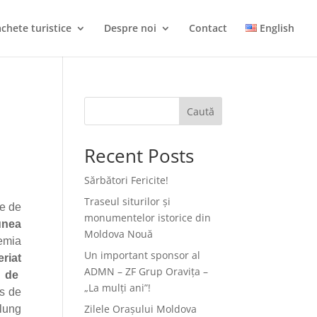
chete turistice
Despre noi
Contact
English
Caută
Recent Posts
Sărbători Fericite!
Traseul siturilor și
ve de
monumentelor istorice din
unea
Moldova Nouă
emia
Un important sponsor al
riat
ADMN – ZF Grup Oravița –
l de
„La mulți ani”!
rs de
Zilele Orașului Moldova
 lung