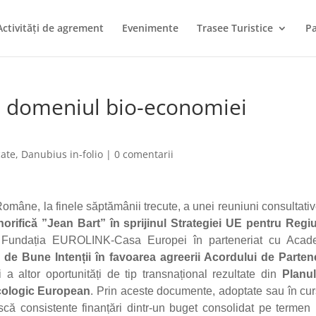
Activități de agrement
Evenimente
Trasee Turistice
Pa
în domeniul bio-economiei
ate
,
Danubius in-folio
|
0 comentarii
omâne, la finele săptămânii trecute, a unei reuniuni consultati
norifică ”Jean Bart” în sprijinul Strategiei UE pentru Regi
 Fundația EUROLINK-Casa Europei în parteneriat cu Acad
 de Bune Intenții în favoarea agreerii Acordului de Partene
și a altor oportunități de tip transnațional rezultate din
Planu
cologic European
. Prin aceste documente, adoptate sau în cu
că consistente finanțări dintr-un buget consolidat pe termen