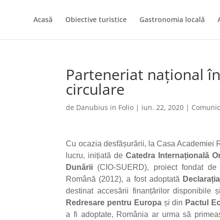
Acasă
Obiective turistice
Gastronomia locală
Parteneriat național 
circulare
de
Danubius in Folio
|
iun. 22, 2020
|
Comunic
Cu ocazia desfășurării, la Casa Academiei R
lucru, inițiată de
Catedra Internațională O
Dunării
(CIO-SUERD), proiect fondat de
Română (2012), a fost adoptată
Declarația
destinat accesării finanțărilor disponibile 
Redresare pentru Europa
și din
Pactul E
a fi adoptate, România ar urma să primeas