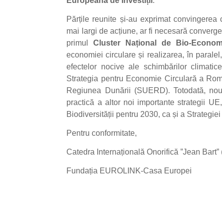
Europeană de Investiții
.
Părțile reunite și-au exprimat convingerea 
mai largi de acțiune, ar fi necesară convergen
primul
Cluster Național de Bio-Econom
economiei circulare și realizarea, în paralel
efectelor nocive ale schimbărilor climati
Strategia pentru Economie Circulară a Româ
Regiunea Dunării (SUERD). Totodată, noul
practică a altor noi importante strategii U
Biodiversității pentru 2030, ca și a Strategiei
Pentru conformitate,
Catedra Internațională Onorifică ”Jean Bar
Fundația EUROLINK-Casa Europei