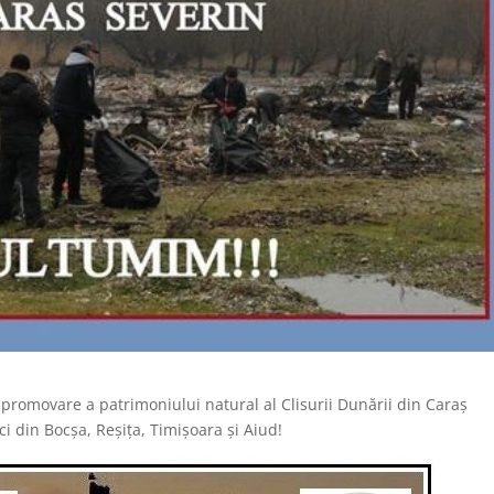
 promovare a patrimoniului natural al Clisurii Dunării din Caraș
ici din Bocșa, Reșița, Timișoara și Aiud!