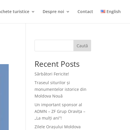
chete turistice
Despre noi
Contact
English
Caută
Recent Posts
Sărbători Fericite!
Traseul siturilor și
monumentelor istorice din
Moldova Nouă
Un important sponsor al
ADMN – ZF Grup Oravița –
„La mulți ani”!
Zilele Orașului Moldova