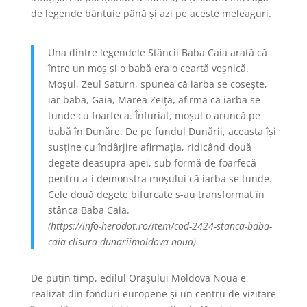
de legende bântuie până și azi pe aceste meleaguri.
Una dintre legendele Stâncii Baba Caia arată că
între un moş şi o babă era o ceartă veşnică.
Moşul, Zeul Saturn, spunea că iarba se coseşte,
iar baba, Gaia, Marea Zeiţă, afirma că iarba se
tunde cu foarfeca. Înfuriat, moşul o aruncă pe
babă în Dunăre. De pe fundul Dunării, aceasta îşi
susţine cu îndârjire afirmaţia, ridicând două
degete deasupra apei, sub formă de foarfecă
pentru a-i demonstra moşului că iarba se tunde.
Cele două degete bifurcate s-au transformat în
stânca Baba Caia.
(https://info-herodot.ro/item/cod-2424-stanca-baba-
caia-clisura-dunariimoldova-noua)
De puțin timp, edilul Orașului Moldova Nouă e
realizat din fonduri europene și un centru de vizitare