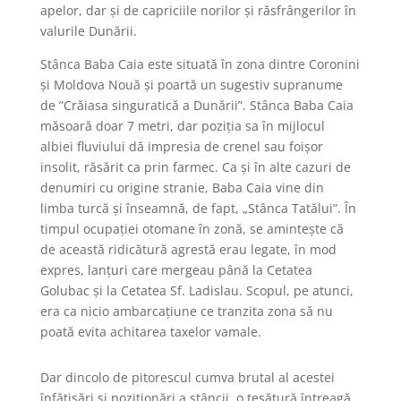
apelor, dar și de capriciile norilor și răsfrângerilor în
valurile Dunării.
Stânca Baba Caia este situată în zona dintre Coronini
și Moldova Nouă și poartă un sugestiv supranume
de ”Crăiasa singuratică a Dunării”. Stânca Baba Caia
măsoară doar 7 metri, dar poziția sa în mijlocul
albiei fluviului dă impresia de crenel sau foișor
insolit, răsărit ca prin farmec. Ca și în alte cazuri de
denumiri cu origine stranie, Baba Caia vine din
limba turcă și înseamnă, de fapt, „Stânca Tatălui”. În
timpul ocupației otomane în zonă, se amintește că
de această ridicătură agrestă erau legate, în mod
expres, lanțuri care mergeau până la Cetatea
Golubac și la Cetatea Sf. Ladislau. Scopul, pe atunci,
era ca nicio ambarcațiune ce tranzita zona să nu
poată evita achitarea taxelor vamale.
Dar dincolo de pitorescul cumva brutal al acestei
înfățișări și poziționări a stâncii, o țesătură întreagă