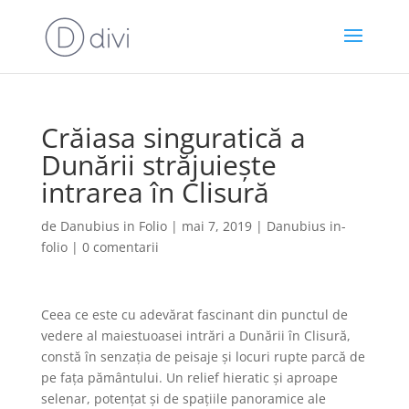
Crăiasa singuratică a
Dunării străjuiește
intrarea în Clisură
de
Danubius in Folio
|
mai 7, 2019
|
Danubius in-
folio
|
0 comentarii
Ceea ce este cu adevărat fascinant din punctul de
vedere al maiestuoasei intrări a Dunării în Clisură,
constă în senzația de peisaje și locuri rupte parcă de
pe fața pământului. Un relief hieratic și aproape
selenar, potențat și de spațiile panoramice ale