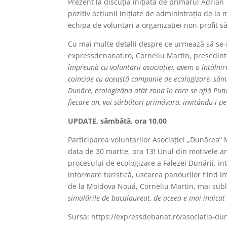
Prezent la discuția inițiată de primarul Adri
pozitiv acțiunii inițiate de administrația de l
echipa de voluntari a organizației non-profit s
Cu mai multe detalii despre ce urmează să se-
expressdenanat.ro, Corneliu Martin, președin
împreună cu voluntarii asociației, avem o întâlni
coincide cu această campanie de ecologizare, sâmb
Dunăre, ecologizând atât zona în care se află Punct
fiecare an, voi sărbători primăvara, invitându-i pe 
UPDATE, sâmbătă, ora 10.00
Participarea voluntarilor Asociației „Dunăre
data de 30 martie, ora 13! Unul din motivele am
procesului de ecologizare a Falezei Dunării, int
informare turistică, uscarea panourilor fiind i
de la Moldova Nouă, Corneliu Martin, mai subl
simulările de bacalaureat, de aceea e mai indicat
Sursa: https://expressdebanat.ro/asociatia-d