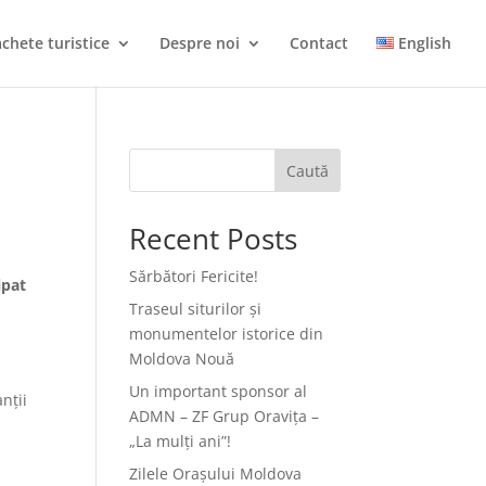
chete turistice
Despre noi
Contact
English
Caută
Recent Posts
Sărbători Fericite!
ipat
Traseul siturilor și
monumentelor istorice din
Moldova Nouă
Un important sponsor al
nții
ADMN – ZF Grup Oravița –
„La mulți ani”!
Zilele Orașului Moldova