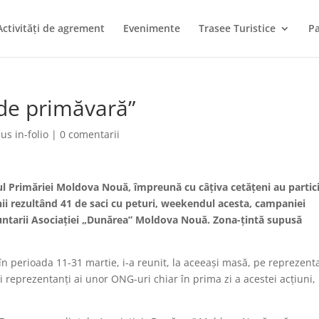
Activități de agrement
Evenimente
Trasee Turistice
Pa
de primăvară”
us in-folio
|
0 comentarii
ul Primăriei Moldova Nouă, împreună cu câțiva cetățeni au partic
nii rezultând 41 de saci cu peturi, weekendul acesta, campaniei
luntarii Asociației „Dunărea” Moldova Nouă. Zona-țintă supusă
 perioada 11-31 martie, i-a reunit, la aceeași masă, pe reprezenta
i reprezentanți ai unor ONG-uri chiar în prima zi a acestei acțiuni,