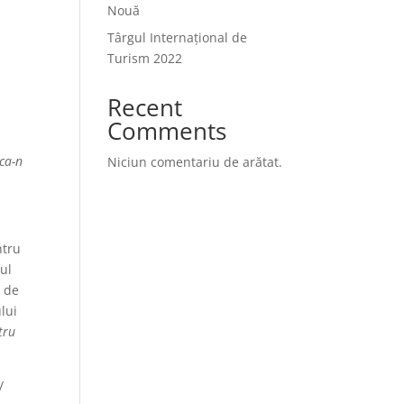
Nouă
Târgul Internațional de
Turism 2022
Recent
Comments
 ca-n
Niciun comentariu de arătat.
ntru
rul
i de
lui
tru
/