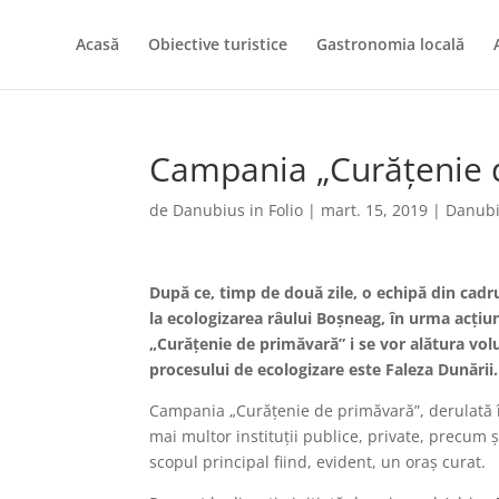
Acasă
Obiective turistice
Gastronomia locală
Campania „Curățenie 
de
Danubius in Folio
|
mart. 15, 2019
|
Danubi
După ce, timp de două zile, o echipă din cadr
la ecologizarea râului Boșneag, în urma acțiu
„Curățenie de primăvară” i se vor alătura vo
procesului de ecologizare este Faleza Dunării.
Campania „Curățenie de primăvară”, derulată în
mai multor instituții publice, private, precum ș
scopul principal fiind, evident, un oraș curat.