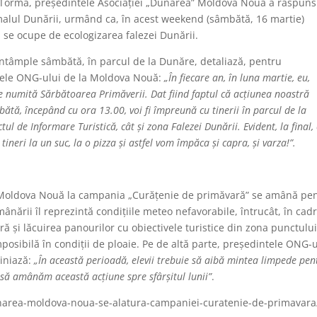
an Torma, președintele Asociației „Dunărea” Moldova Nouă a răspuns
a malul Dunării, urmând ca, în acest weekend (sâmbătă, 16 martie)
ă se ocupe de ecologizarea falezei Dunării.
ntâmple sâmbătă, în parcul de la Dunăre, detaliază, pentru
tele ONG-ului de la Moldova Nouă:
„În fiecare an, în luna martie, eu,
re numită Sărbătoarea Primăverii. Dat fiind faptul că acțiunea noastră
ătă, începând cu ora 13.00, voi fi împreună cu tinerii în parcul de la
ul de Informare Turistică, cât și zona Falezei Dunării. Evident, la final,
tineri la un suc, la o pizza și astfel vom împăca și capra, și varza!”.
a” Moldova Nouă la campania „Curățenie de primăvară” se amână pe
ânării îl reprezintă condițiile meteo nefavorabile, întrucât, în cad
ră și lăcuirea panourilor cu obiectivele turistice din zona punctulu
mposibilă în condiții de ploaie. Pe de altă parte, președintele ONG-u
iniază:
„În această perioadă, elevii trebuie să aibă mintea limpede pen
 să amânăm această acțiune spre sfârșitul lunii”
.
unarea-moldova-noua-se-alatura-campaniei-curatenie-de-primavara