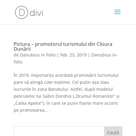
Pictura – promotorul turismului din Clisura
Dunării
de
Danubius in Folio
|
feb. 23, 2019
|
Danubius in-
folio
În 2019, importanța acordată promovării turismului
pare să atingă cote maxime. Cel puțin așa stau
lucrurile în zona Banatului. Astfel, după modelul
peliculelor lui Sabin Dorohoi („Drumul Romanilor” și
„Calea Apelor”), în care se pune foarte mare accent
pe promovarea...
Caută